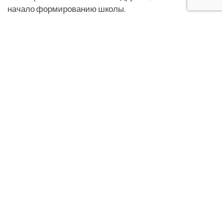
начало формированию школы.
ЗАКАЗАТЬ
ИНДИВИДУАЛЬНАЯ ЭКСКУРСИЯ
ВОДИТЕЛЬ /
1 — 8 ПАССАЖИРОВ
ЗАКАЗАТЬ
ИНДИВИДУАЛЬНАЯ ЭКСКУРСИЯ
ВОДИТЕЛЬ + ГИД /