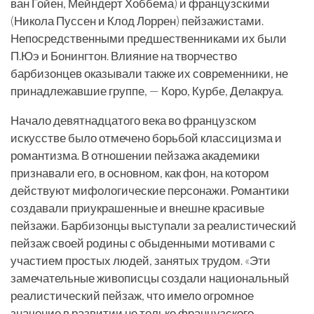
ван Гойен, Мейндерт Хоббема) и французскими
(Никола Пуссен и Клод Лоррен) пейзажистами.
Непосредственными предшественниками их были
П.Юэ и Бонингтон. Влияние на творчество
барбизонцев оказывали также их современники, не
принадлежавшие группе, — Коро, Курбе, Делакруа.
Начало девятнадцатого века во французском
искусстве было отмечено борьбой классицизма и
романтизма. В отношении пейзажа академики
признавали его, в основном, как фон, на котором
действуют мифологические персонажи. Романтики
создавали приукрашенные и внешне красивые
пейзажи. Барбизонцы выступали за реалистический
пейзаж своей родины с обыденными мотивами с
участием простых людей, занятых трудом. «Эти
замечательные живописцы создали национальный
реалистический пейзаж, что имело огромное
значение в развитии не только французского