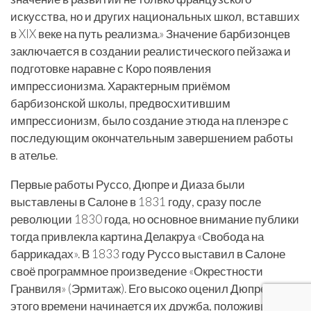
искусства, но и других национальных школ, вставших
в XIX веке на путь реализма.» Значение барбизонцев
заключается в создании реалистического пейзажа и
подготовке наравне с Коро появления
импрессионизма. Характерным приёмом
барбизонской школы, предвосхитившим
импрессионизм, было создание этюда на пленэре с
последующим окончательным завершением работы
в ателье.
Первые работы Руссо, Дюпре и Диаза были
выставлены в Салоне в 1831 году, сразу после
революции 1830 года, но основное внимание публики
тогда привлекла картина Делакруа «Свобода на
баррикадах». В 1833 году Руссо выставил в Салоне
своё программное произведение «Окрестности
Гранвиля» (Эрмитаж). Его высоко оценил Дюпре, и с
этого времени начинается их дружба, положившая