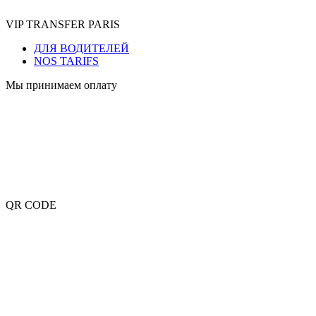
VIP TRANSFER PARIS
ДЛЯ ВОДИТЕЛЕЙ
NOS TARIFS
Мы принимаем оплату
QR CODE
OUR MAIN AIRPORTS
Aéroport de Roissy-Charles-de-Gaulle
Aéroport de Paris-Orly