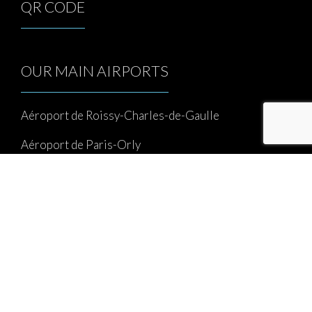
QR CODE
OUR MAIN AIRPORTS
Aéroport de Roissy-Charles-de-Gaulle
Aéroport de Paris-Orly
Aéroport de Paris-Le Bourget
Aéroport de Paris-Beauvais
Aéroport Châlons-Vatry
Taxi Airports Paris