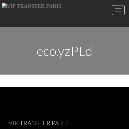
Toggl
navig
eco.yzPLd
VIP TRANSFER PARIS