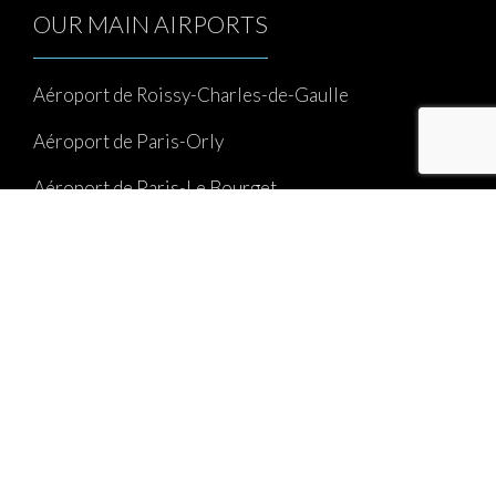
OUR MAIN AIRPORTS
Aéroport de Roissy-Charles-de-Gaulle
Aéroport de Paris-Orly
Aéroport de Paris-Le Bourget
Aéroport de Paris-Beauvais
Aéroport Châlons-Vatry
Taxi Airports Paris
CONTACT US