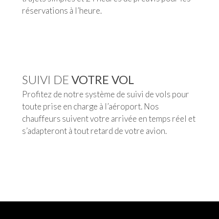
réservations à l’heure.
SUIVI DE
VOTRE VOL
Profitez de notre système de suivi de vols pour
toute prise en charge à l’aéroport. Nos
chauffeurs suivent votre arrivée en temps réel et
s’adapteront à tout retard de votre avion.