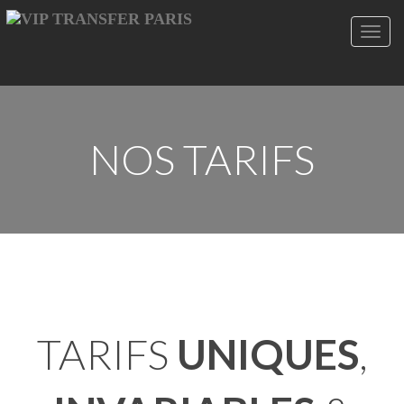
Toggl
navig
NOS TARIFS
TARIFS
UNIQUES
,