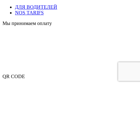
ДЛЯ ВОДИТЕЛЕЙ
NOS TARIFS
Мы принимаем оплату
QR CODE
OUR MAIN AIRPORTS
Aéroport de Roissy-Charles-de-Gaulle
Aéroport de Paris-Orly
Aéroport de Paris-Le Bourget