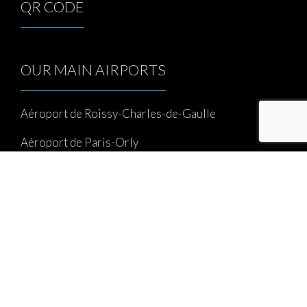
QR CODE
OUR MAIN AIRPORTS
Aéroport de Roissy-Charles-de-Gaulle
Aéroport de Paris-Orly
Aéroport de Paris-Le Bourget
Aéroport de Paris-Beauvais
Aéroport Châlons-Vatry
Taxi Airports Paris