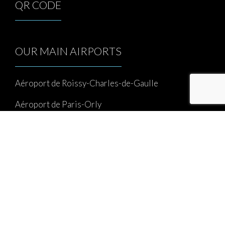
QR CODE
OUR MAIN AIRPORTS
Aéroport de Roissy-Charles-de-Gaulle
Aéroport de Paris-Orly
Aéroport de Paris-Le Bourget
Aéroport de Paris-Beauvais
Aéroport Châlons-Vatry
Taxi Airports Paris