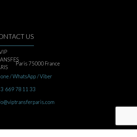
ONTACT US
Paris 75000 France
one / WhatsApp / Viber
3 669 78 11 33
fo@viptransferparis.com