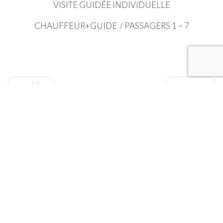
VISITE GUIDÉE INDIVIDUELLE
CHAUFFEUR+GUIDE / PASSAGERS 1 – 7
← Older
Newer →
VIP TRANSFER PARIS
CONTACT