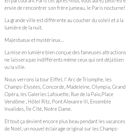
En parcourant Paris cet après-midi, vous aurez peut-être
envie de rencontrer son frère jumeau, le Paris nocturne!
La grande ville est différente au coucher du soleil et à la
lumière de la nuit.
Majestueux et mystérieux…
La mise en lumière bien conçue des fameuses attractions
ne laissera pas indifférents même ceux qui ont déjà bien
vu la ville.
Nous verrons la tour Eiffel, l’ Arc de Triomphe, les
Champs-Elysées, Concorde, Madeleine, Olympia, Grand
Opéra, les Galeries Lafouette, Rue de la Paix,Place
Vendôme , Hôtel Ritz, Pont Alexanre III, Ensemble
Invalides, Île Cité, Notre Dame.
Et tout ça devient encore plus beau pendant les vacances
de Noël, un nouvel éclairage original sur les Champs-