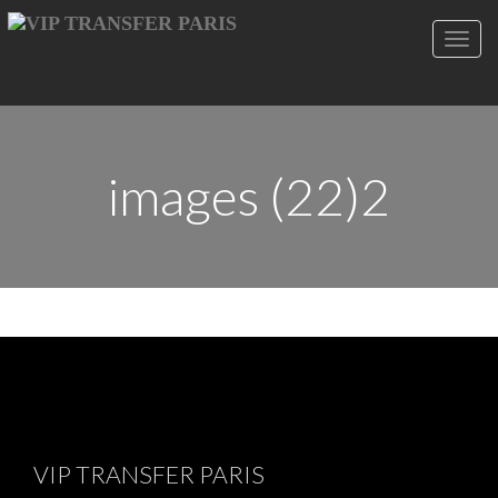
Toggl
navig
images (22)2
VIP TRANSFER PARIS